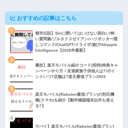
おすすめの記事はこちら
1
都市伝説】Siriに聞いてはいけない面白い/怖
い質問集/ゾルタクスゼイアン/ハリポッター隠
しコマンド/ChatGPT/イライザ/遊び/AI/apple
Intelligence【2025年最新】
2
裏技】楽天モバイル紹介コード(招待)特典キャ
ンペーンやり方！友達家族子供他人は?/ポイ
ントいつ?店舗は?楽天最強プラン2024
3
楽天モバイル(Rakuten最強プラン)の対応機
種(スマホ)を紹介【動作確認端末以外も使え
る?】
4
ヤバイ】楽天モバイル(Rakuten最強プラン)