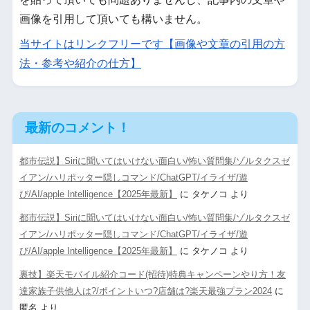
画像を引用して頂いても構いません。
当サイトはリンクフリーです【画像や文章の引用の方
法・参考や紹介の仕方】
最新のコメント！
都市伝説】Siriに聞いてはいけない面白い/怖い質問集/ゾルタクスゼ
イアン/ハリポッター隠しコマンド/ChatGPT/イライザ/遊
び/AI/apple Intelligence【2025年最新】
に
タケノコ
より
都市伝説】Siriに聞いてはいけない面白い/怖い質問集/ゾルタクスゼ
イアン/ハリポッター隠しコマンド/ChatGPT/イライザ/遊
び/AI/apple Intelligence【2025年最新】
に
タケノコ
より
裏技】楽天モバイル紹介コード(招待)特典キャンペーンやり方！友
達家族子供他人は?/ポイントいつ?店舗は?楽天最強プラン2024
に
匿名
より