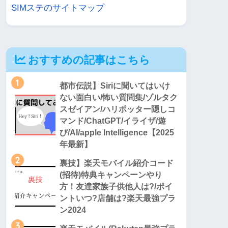
SIMステのサイトマップ
おすすめの記事はこちら
1
都市伝説】Siriに聞いてはいけ
ない面白い/怖い質問集/ゾルタク
スゼイアン/ハリポッター隠しコ
マンド/ChatGPT/イライザ/遊
び/AI/apple Intelligence【2025
年最新】
2
裏技】楽天モバイル紹介コード
(招待)特典キャンペーンやり
方！友達家族子供他人は?/ポイ
ントいつ?店舗は?楽天最強プラ
ン2024
3