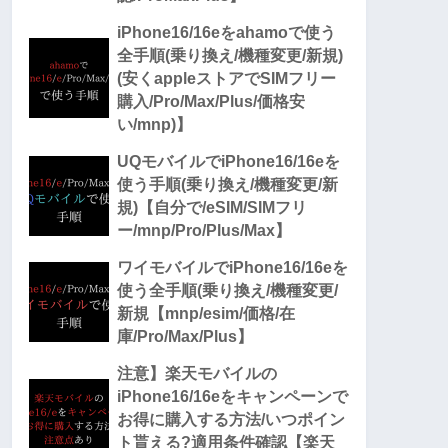
iPhone16/16eをahamoで使う
全手順(乗り換え/機種変更/新規)
(安くappleストアでSIMフリー
購入/Pro/Max/Plus/価格安
い/mnp)】
UQモバイルでiPhone16/16eを
使う手順(乗り換え/機種変更/新
規)【自分で/eSIM/SIMフリ
ー/mnp/Pro/Plus/Max】
ワイモバイルでiPhone16/16eを
使う全手順(乗り換え/機種変更/
新規【mnp/esim/価格/在
庫/Pro/Max/Plus】
注意】楽天モバイルの
iPhone16/16eをキャンペーンで
お得に購入する方法/いつポイン
ト貰える?適用条件確認【楽天