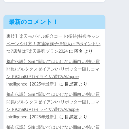
最新のコメント！
裏技】楽天モバイル紹介コード(招待)特典キャン
ペーンやり方！友達家族子供他人は?/ポイントい
つ?店舗は?楽天最強プラン2024
に
匿名
より
都市伝説】Siriに聞いてはいけない面白い/怖い質
問集/ゾルタクスゼイアン/ハリポッター隠しコマ
ンド/ChatGPT/イライザ/遊び/AI/apple
Intelligence【2025年最新】
に
目黒蓮
より
都市伝説】Siriに聞いてはいけない面白い/怖い質
問集/ゾルタクスゼイアン/ハリポッター隠しコマ
ンド/ChatGPT/イライザ/遊び/AI/apple
Intelligence【2025年最新】
に
目黒蓮
より
都市伝説】Siriに聞いてはいけない面白い/怖い質