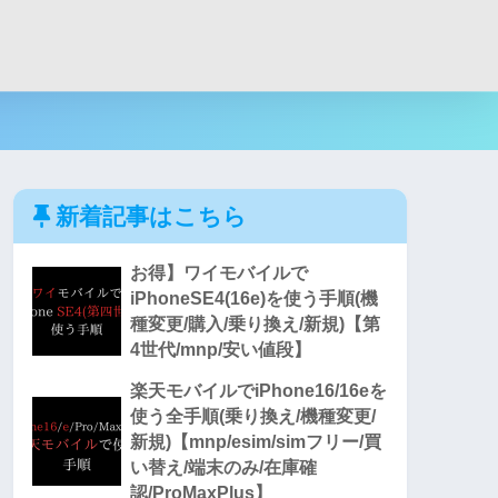
新着記事はこちら
お得】ワイモバイルで
iPhoneSE4(16e)を使う手順(機
種変更/購入/乗り換え/新規)【第
4世代/mnp/安い値段】
楽天モバイルでiPhone16/16eを
使う全手順(乗り換え/機種変更/
新規)【mnp/esim/simフリー/買
い替え/端末のみ/在庫確
認/ProMaxPlus】