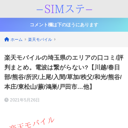
コメント欄は下のほうにあります
ホーム
楽天モバイル
楽天モバイルの埼玉県のエリアの口コミ/評
判まとめ。電波は繋がらない?【川越/春日
部/熊谷/所沢/上尾/入間/草加/秩父/和光/熊谷/
本庄/東松山/蕨/鴻巣/戸田市…他】
2021年5月26日