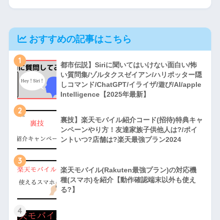
おすすめの記事はこちら
1
都市伝説】Siriに聞いてはいけない面白い/怖
い質問集/ゾルタクスゼイアン/ハリポッター隠
しコマンド/ChatGPT/イライザ/遊び/AI/apple
Intelligence【2025年最新】
2
裏技】楽天モバイル紹介コード(招待)特典キャ
ンペーンやり方！友達家族子供他人は?/ポイ
ントいつ?店舗は?楽天最強プラン2024
3
楽天モバイル(Rakuten最強プラン)の対応機
種(スマホ)を紹介【動作確認端末以外も使え
る?】
4