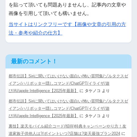
を貼って頂いても問題ありませんし、記事内の文章や
画像を引用して頂いても構いません。
当サイトはリンクフリーです【画像や文章の引用の方
法・参考や紹介の仕方】
最新のコメント！
都市伝説】Siriに聞いてはいけない面白い/怖い質問集/ゾルタクスゼ
イアン/ハリポッター隠しコマンド/ChatGPT/イライザ/遊
び/AI/apple Intelligence【2025年最新】
に
タケノコ
より
都市伝説】Siriに聞いてはいけない面白い/怖い質問集/ゾルタクスゼ
イアン/ハリポッター隠しコマンド/ChatGPT/イライザ/遊
び/AI/apple Intelligence【2025年最新】
に
タケノコ
より
裏技】楽天モバイル紹介コード(招待)特典キャンペーンやり方！友
達家族子供他人は?/ポイントいつ?店舗は?楽天最強プラン2024
に