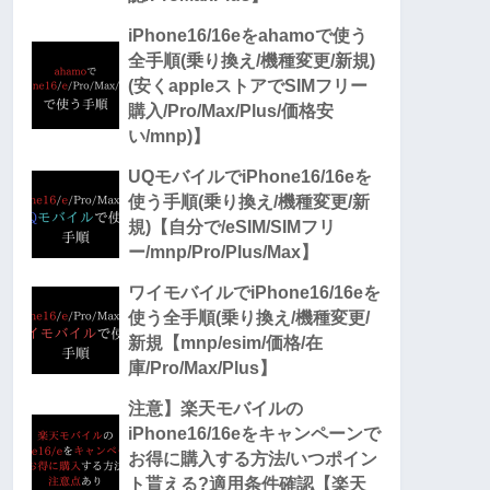
iPhone16/16eをahamoで使う
全手順(乗り換え/機種変更/新規)
(安くappleストアでSIMフリー
購入/Pro/Max/Plus/価格安
い/mnp)】
UQモバイルでiPhone16/16eを
使う手順(乗り換え/機種変更/新
規)【自分で/eSIM/SIMフリ
ー/mnp/Pro/Plus/Max】
ワイモバイルでiPhone16/16eを
使う全手順(乗り換え/機種変更/
新規【mnp/esim/価格/在
庫/Pro/Max/Plus】
注意】楽天モバイルの
iPhone16/16eをキャンペーンで
お得に購入する方法/いつポイン
ト貰える?適用条件確認【楽天