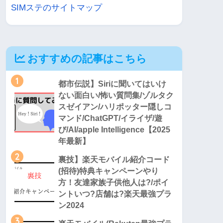
SIMステのサイトマップ
おすすめの記事はこちら
1
都市伝説】Siriに聞いてはいけ
ない面白い/怖い質問集/ゾルタク
スゼイアン/ハリポッター隠しコ
マンド/ChatGPT/イライザ/遊
び/AI/apple Intelligence【2025
年最新】
2
裏技】楽天モバイル紹介コード
(招待)特典キャンペーンやり
方！友達家族子供他人は?/ポイ
ントいつ?店舗は?楽天最強プラ
ン2024
3