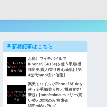
新着記事はこちら
お得】ワイモバイルで
iPhoneSE4(16e)を使う手順(機
種変更/購入/乗り換え/新規)【第
4世代/mnp/安い値段】
楽天モバイルでiPhone16/16eを
使う全手順(乗り換え/機種変更/
新規)【mnp/esim/simフリー/買
い替え/端末のみ/在庫確
認/ProMaxPlus】