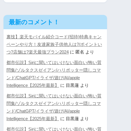
最新のコメント！
裏技】楽天モバイル紹介コード(招待)特典キャン
ペーンやり方！友達家族子供他人は?/ポイントい
つ?店舗は?楽天最強プラン2024
に
匿名
より
都市伝説】Siriに聞いてはいけない面白い/怖い質
問集/ゾルタクスゼイアン/ハリポッター隠しコマ
ンド/ChatGPT/イライザ/遊び/AI/apple
Intelligence【2025年最新】
に
目黒蓮
より
都市伝説】Siriに聞いてはいけない面白い/怖い質
問集/ゾルタクスゼイアン/ハリポッター隠しコマ
ンド/ChatGPT/イライザ/遊び/AI/apple
Intelligence【2025年最新】
に
目黒蓮
より
都市伝説】Siriに聞いてはいけない面白い/怖い質